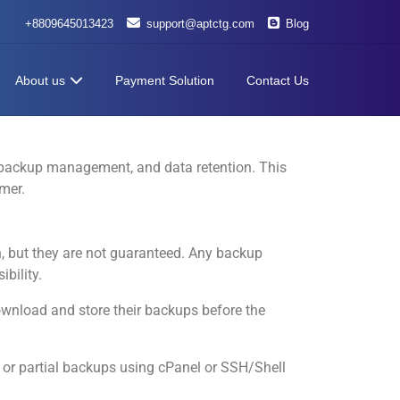
+8809645013423
support@aptctg.com
Blog
About us
Payment Solution
Contact Us
, backup management, and data retention. This
mer.
 but they are not guaranteed. Any backup
bility.
ownload and store their backups before the
 or partial backups using cPanel or SSH/Shell