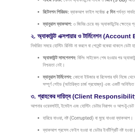
রিটেনশন পিরিয়ড:
ব্যাকআপ ফাইল সর্বোচ্চ
৫ দিন
পর্যন্ত সার্
ম্যানুয়াল ব্যাকআপ:
৩ জিবির চেয়ে বড় অ্যাকাউন্টের ক্ষেত
২. অ্যাকাউন্ট এক্সপায়ার ও টার্মিনেশন (Acc
নির্ধারিত সময়ে হোস্টিং রিনিউ না করলে বা পেমেন্ট বকেয়া থাকলে ডেটা 
অ্যাকাউন্ট সাসপেনশন:
বিলিং সাইকেল শেষ হওয়ার পর অ্যাকাউন্ট
নিশ্চয়তা নেই।
ম্যানুয়াল টার্মিনেশন:
কোনো ইউজার বা রিসেলার যদি নিজে থেকে 
সম্পূর্ণ পেইড (অতিরিক্ত চার্জ প্রযোজ্য) এবং একটি অনিশ্চিত
৩. গ্রাহকের দায়িত্ব (Client Responsibili
আপনার ওয়েবসাইট, ইমেইল এবং হোস্টিং ডেটার নিরাপদ ও আপ-টু-ডেট 
হারিয়ে যাওয়া, নষ্ট (Corrupted) বা মুছে যাওয়া ব্যাকআপ।
ব্যাকআপ প্রসেস ফেইল হওয়া বা ডেটার ইনটিগ্রিটি নষ্ট হওয়া