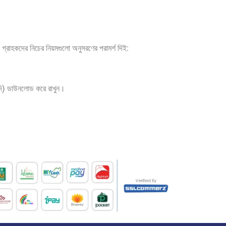
া গ্রাহকদের নিচের নিয়মগুলো অনুসরণের পরামর্শ দিই:
দি) ডাউনলোড করে রাখুন।