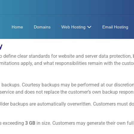
Home
Domains
Web Hosting
Email Hosting
y
o define clear standards for website and server data protection
mitations apply, and what responsibilities remain with the custo
backups. Courtesy backups may be performed at our discretion,
ervice and does not replace the customer’s own backup responsi
Older backups are automatically overwritten. Customers must d
ts exceeding
3 GB
in size. Customers may generate their own full