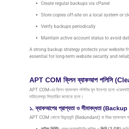
Create regular backups via cPanel
Store copies off-site on a local system or c
Verify backups periodically
Maintain active account status to avoid dat
A strong backup strategy protects your website f
essential for long-term website security and reliabi
APT COM ক্লিন ব্যাকআপ পলিসি (C
APT COM-এর ক্লিন ব্যাকআপ পলিসির মূল উদ্দেশ্য হলো ওয়েবসাইট ও সা
দায়িত্বসমূহ বিস্তারিত জানানো হলো।
১. ব্যাকআপের প্রাপ্যতা ও সীমাবদ্ধতা (Back
APT COM কোনো রিডান্ড্যান্ট (Redundant) বা মিরর ব্যাকআপ প্রদান
সাইজ লিমিট:
যেসব অ্যাকাউন্টের সাইজ ৩
জিবি (3 GB)
অতিক