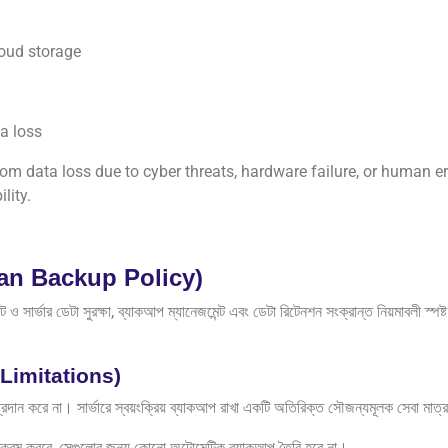
loud storage
a loss
rom data loss due to cyber threats, hardware failure, or human
lity.
lean Backup Policy)
র্ভার ডেটা সুরক্ষা, ব্যাকআপ ম্যানেজমেন্ট এবং ডেটা রিটেনশন সংক্রান্ত নিয়মাবলী স্পষ
up Limitations)
 করে না। সার্ভারে স্বয়ংক্রিয় ব্যাকআপ রাখা একটি অতিরিক্ত সৌজন্যমূলক সেবা মাত্র, এট
্রম করবে, সেগুলোর জন্য কোনো অটোমেটিক ব্যাকআপ তৈরি হবে না।